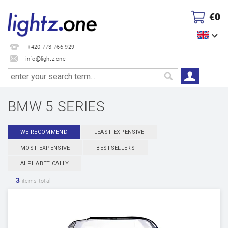
€0
+420 773 766 929
info@lightz.one
BMW 5 SERIES
WE RECOMMEND
LEAST EXPENSIVE
MOST EXPENSIVE
BESTSELLERS
ALPHABETICALLY
3
items total