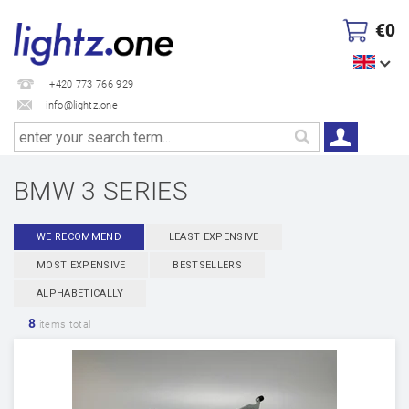
€0
+420 773 766 929
info@lightz.one
BMW 3 SERIES
WE RECOMMEND
LEAST EXPENSIVE
MOST EXPENSIVE
BESTSELLERS
ALPHABETICALLY
8
items total