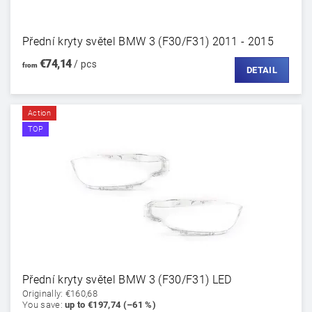
Přední kryty světel BMW 3 (F30/F31) 2011 - 2015
€74,14
/ pcs
from
DETAIL
Action
TOP
Přední kryty světel BMW 3 (F30/F31) LED
Originally:
€160,68
You save
:
up to €197,74 (–61 %)