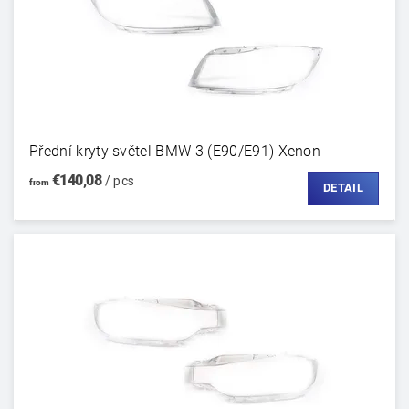
Přední kryty světel BMW 3 (E90/E91) Xenon
€140,08
/ pcs
from
DETAIL