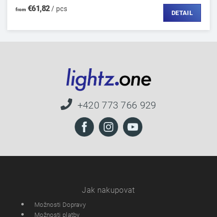
€61,82
/ pcs
from
DETAIL
+420 773 766 929
Jak nakupovat
Možnosti Dopravy
Možnosti platby