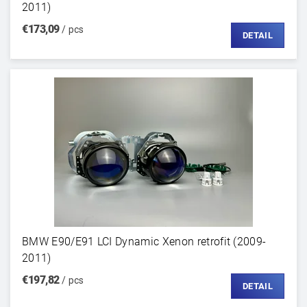
2011)
€173,09
/ pcs
DETAIL
BMW E90/E91 LCI Dynamic Xenon retrofit (2009-
2011)
€197,82
/ pcs
DETAIL