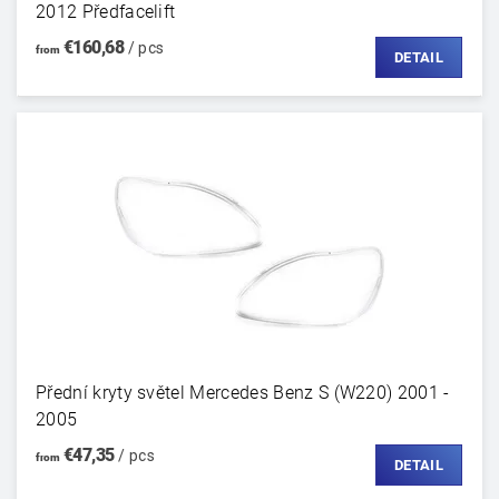
2012 Předfacelift
€160,68
/ pcs
from
DETAIL
Přední kryty světel Mercedes Benz S (W220) 2001 -
2005
€47,35
/ pcs
from
DETAIL