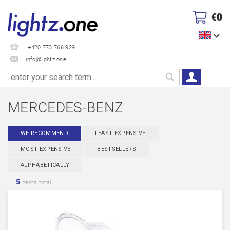
€0
+420 773 766 929
info@lightz.one
MERCEDES-BENZ
WE RECOMMEND
LEAST EXPENSIVE
MOST EXPENSIVE
BESTSELLERS
ALPHABETICALLY
5
items total