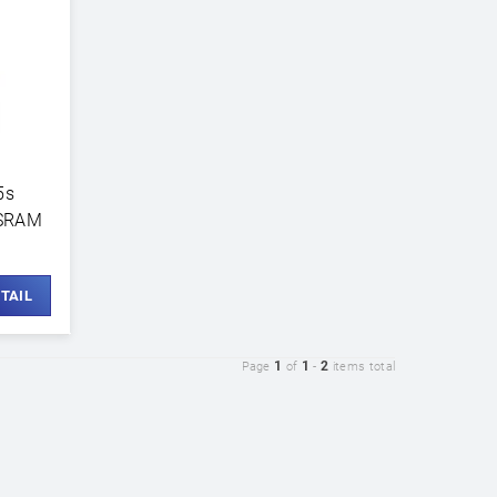
5s
OSRAM
TAIL
1
1
2
Page
of
-
items total