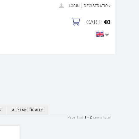
|
LOGIN
REGISTRATION
CART:
€0
S
ALPHABETICALLY
1
1
2
Page
of
-
items total