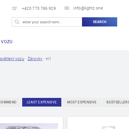
info@lightz.one
+420 773 766 929
 VOZU
světlení vozu
Žárovky
H1
COMMEND
LEAST EXPENSIVE
MOST EXPENSIVE
BESTSELLER