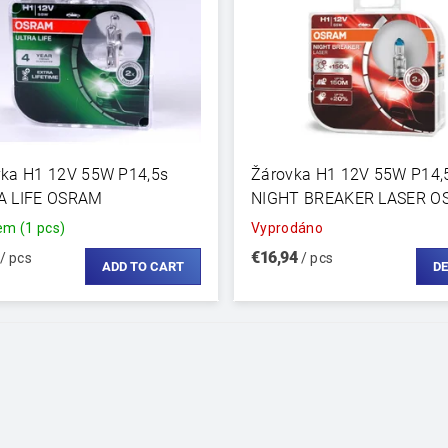
vka H1 12V 55W P14,5s
Žárovka H1 12V 55W P14,
A LIFE OSRAM
NIGHT BREAKER LASER 
dem
(1 pcs)
Vyprodáno
€16,94
/ pcs
/ pcs
DE