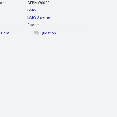
code
AEBMW0003
BMW
BMW X series
2 years
Print
Question