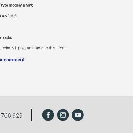
a tyto modely BMW:
a X5
(E53),
a sadu.
st who will post an article to this item!
 a comment
 766 929