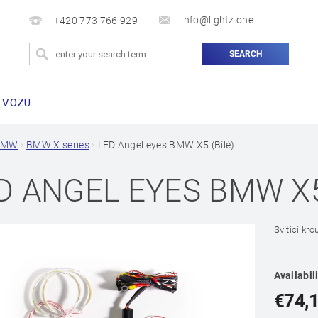
info@lightz.one
+420 773 766 929
 VOZU
BMW
BMW X series
LED Angel eyes BMW X5 (Bílé)
D ANGEL EYES BMW X5
Svítící kr
Availabil
€74,