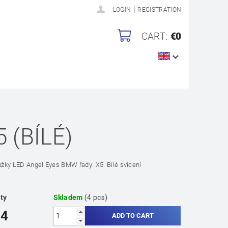
|
LOGIN
REGISTRATION
CART:
€0
 (BÍLÉ)
oužky LED Angel Eyes BMW řady: X5. Bílé svícení
ity
Skladem
(4 pcs)
14