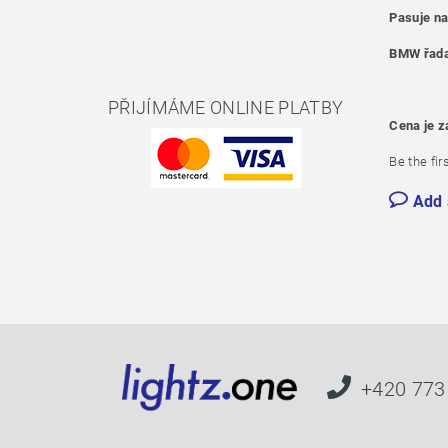
Pasuje n
BMW řad
PŘIJÍMÁME ONLINE PLATBY
Cena je z
Be the fir
Add
+420 773