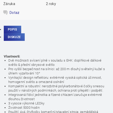
Záruka
2 roky
Dotaz
POPIS
DISKUZE
Vlastnosti:
Dvě možnosti svícení plně v souladu s EHK: doplňkové dálkové
světlo & přední obrysové světlo
Pro vyšší bezpečnost na silnici: až 200 m dlouhý světelný kužel s
úhlem vyzařování 10°
Vynikající design reflektoru: extrémně vysoká optická účinnost,
homogenní světlo a omezené oslnění
Kompaktní a robustní: nerozbitné polykarbonátové čočky snesou
použití v náročných podmínkách, ochrana proti přepětí i podpětí.
Integrovaná řídicí jednotka a řízené chlazení zaručuje extrémně
dlouhou životnost
3 vysoce výkonné LEDky
Životnost 5000 hodin
Použití: 4x4, čtyřkolky, komerční/stavební stroje, zemědělská