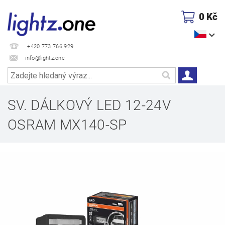
0 Kč
+420 773 766 929
info@lightz.one
SV. DÁLKOVÝ LED 12-24V
OSRAM MX140-SP