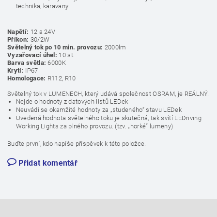
technika, karavany
Napětí:
12 a 24V
Příkon:
30/2W
Světelný tok po 10 min. provozu:
2000lm
Vyzařovací úhel:
10 st.
Barva světla:
6000K
Krytí:
IP67
Homologace:
R112, R10
Světelný tok v LUMENECH, který udává společnost OSRAM, je REÁLNÝ.
Nejde o hodnoty z datových listů LEDek
Neuvádí se okamžité hodnoty za „studeného“ stavu LEDek
Uvedená hodnota světelného toku je skutečná, tak svítí LEDriving
Working Lights za plného provozu. (tzv. „horké“ lumeny)
Buďte první, kdo napíše příspěvek k této položce.
Přidat komentář