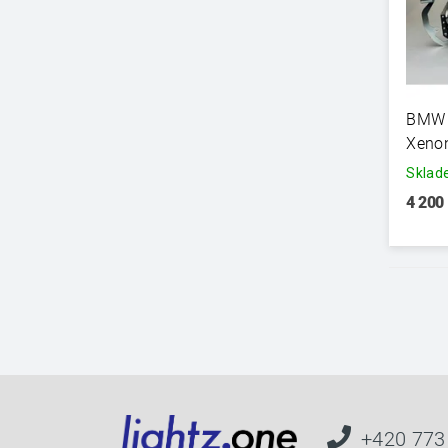
BMW 
Xenon
Skla
4 200
+420 773