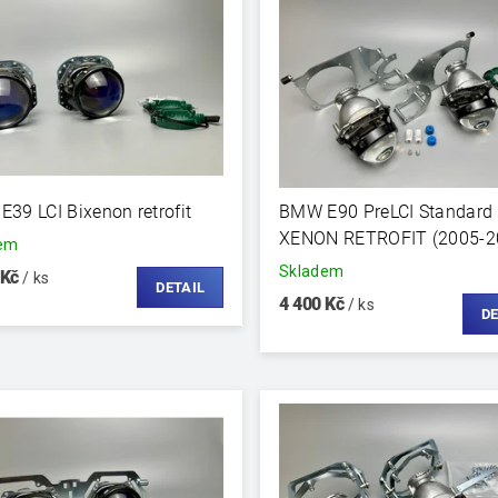
39 LCI Bixenon retrofit
BMW E90 PreLCI Standard
XENON RETROFIT (2005-2
dem
Skladem
 Kč
/ ks
DETAIL
4 400 Kč
/ ks
DE