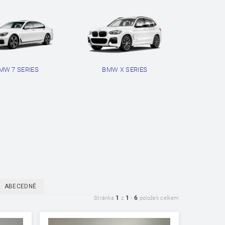
MW 7 SERIES
BMW X SERIES
ABECEDNĚ
1
1
6
Stránka
z
-
položek celkem