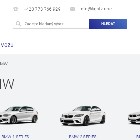
info@lightz.one
+420 773 766 929
 VOZU
BMW
MW
BMW 1 SERIES
BMW 2 SERIES
B