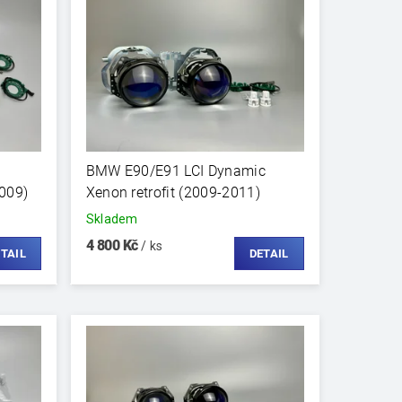
BMW E90/E91 LCI Dynamic
009)
Xenon retrofit (2009-2011)
Skladem
4 800 Kč
/ ks
TAIL
DETAIL