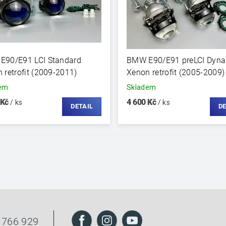
E90/E91 LCI Standard
BMW E90/E91 preLCI Dyn
 retrofit (2009-2011)
Xenon retrofit (2005-2009)
dem
Skladem
 Kč
4 600 Kč
/ ks
/ ks
DETAIL
DE
 766 929