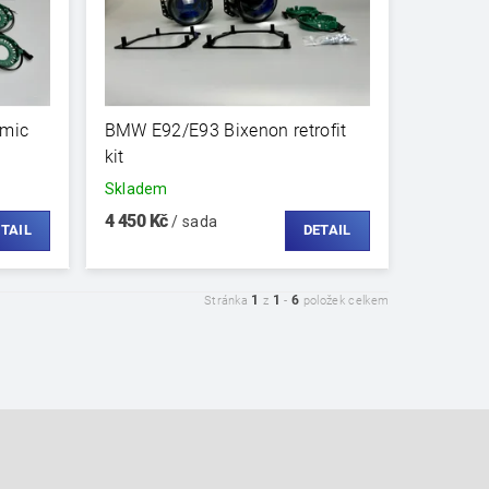
amic
BMW E92/E93 Bixenon retrofit
kit
Skladem
4 450 Kč
/ sada
TAIL
DETAIL
1
1
6
Stránka
z
-
položek celkem