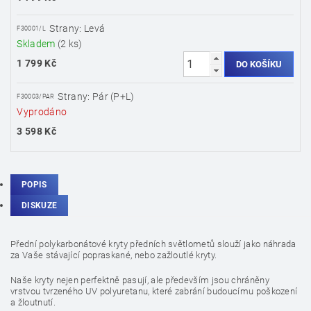
Strany: Levá
F30001/L
Skladem
(2 ks)
1 799 Kč
Strany: Pár (P+L)
F30003/PAR
Vyprodáno
3 598 Kč
POPIS
DISKUZE
Přední polykarbonátové kryty předních světlometů slouží jako náhrada
za Vaše stávající popraskané, nebo zažloutlé kryty.
Naše kryty nejen perfektně pasují, ale především jsou chráněny
vrstvou tvrzeného UV polyuretanu, které zabrání budoucímu poškození
a žloutnutí.