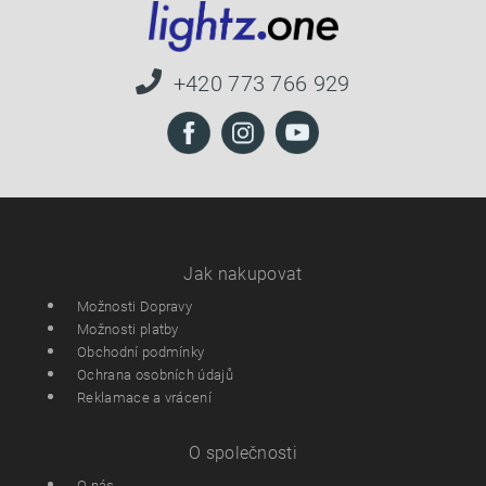
+420 773 766 929
Jak nakupovat
Možnosti Dopravy
Možnosti platby
Obchodní podmínky
Ochrana osobních údajů
Reklamace a vrácení
O společnosti
O nás