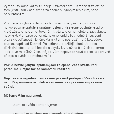
Výměnu zvládne každý zručnější uživatel sám. Náročnost záleží na
tom, jestli jsou Vaše světla zalepena butylovým lepidlem, nebo
polyuretanem.
V případě butylového lepidla stačí světlomety nahřát pomocí
horkovzdušné pistole a opatrně rozlepit. Následně doplníte lepidlo,
které zůstalo na demontovaném krytu, znovu nahřejete a zacvaknete
nový kryt. V případě polyuretanového lepidla je vhodnější původní
plexisklo odříznout. Nejlépe Vám k tomu poslouží malá kotoučová
bruska, například Dremel. Pak přichází složitější část. Je třeba
důkladně očistit staré lepidlo a zbytky krytu až na čistý plast. Tento
krok je velmi důležitý, bez něj se Vám nepovede nová plexiskla správně
přilepit a světla se mohou mlžit.
Pokud nevíte, jakým lepidlem jsou zalepena Vaše světla, rádi
poradíme. Stejně tak se samotnou realizací.
Nejsnažší a nejjednodušší řešení je svěřit přelepení Vašich světel
nám. Disponujeme osmiletou zkušeností s opravami a úpravami
světel.
Můžeme Vám nabídnout:
- Sami si světla demontujeme
- Opatrně je rozebereme a kompletně vyčistíme