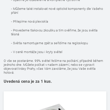
- Můžeme také instalovat nové optické komponenty dle Vašeho
přání
- Přilepíme nová plexiskla
- Provedeme tlakovou zkoušku a tím ověříme, že jsou světla
těsná
- Světla namontujeme zpět a seřídíme na regloskopu
- V ceně montáže jsou i kryty světel
O vše se postaráme. 99% světel řešíme na počkání, případně během
jednoho dne. Můžete počkat v našem zázemí, nebo se vypravit
objevovat krásy Prahy, včas Vám zavoláme, že jsou Vaše světla
hotová.
Uvedená cena je za 1 kus.