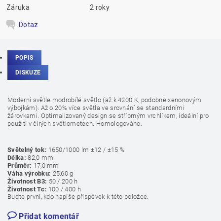
Záruka
2 roky
Dotaz
POPIS
DISKUZE
Moderní světle modrobílé světlo (až k 4200 K, podobné xenonovým
výbojkám). Až o 20% více světla ve srovnání se standardními
žárovkami. Optimalizovaný design se stříbrným vrchlíkem, ideální pro
použití v čirých světlometech. Homologováno.
Světelný tok:
1650/1000 lm ±12 / ±15 %
Délka:
82,0 mm
Průměr:
17,0 mm
Váha výrobku:
25,60 g
Životnost B3:
50 / 200 h
Životnost Tc:
100 / 400 h
Buďte první, kdo napíše příspěvek k této položce.
Přidat komentář