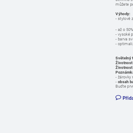
můžete po
Výhody:
- stylově 
- až o 50
- vysoké 
- barva sv
- optimal
Světelný 
Životnost
Životnost
Poznámk
- žárovky
-
obsah ba
Buďte prvn
Přid