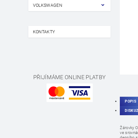
VOLKSWAGEN
KONTAKTY
PŘIJÍMÁME ONLINE PLATBY
POPIS
DISKU
Žárovky O
ve srovná
denního s