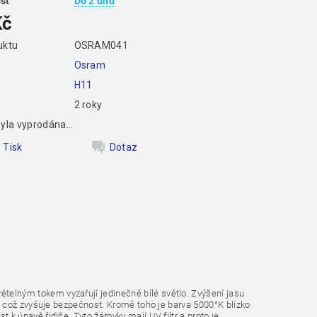
st
Do 2 dnů
Kč
uktu
OSRAM041
Osram
e
H11
2 roky
yla vyprodána...
Tisk
Dotaz
lným tokem vyzařují jedinečně bílé světlo. Zvýšení jasu
 což zvyšuje bezpečnost. Kromě toho je barva 5000°K blízko
 únavě řidiče. Tyto žárovky mají UV filtr a proto je