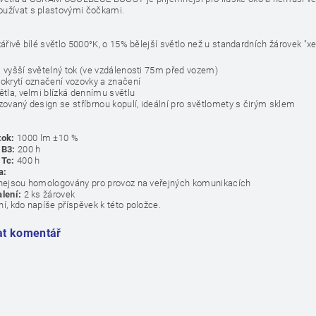
užívat s plastovými čočkami.
zářivě bílé světlo 5000°K, o 15% bělejší světlo než u standardních žárovek "
% vyšší světelný tok (ve vzdálenosti 75m před vozem)
pokrytí označení vozovky a značení
ětla, velmi blízká dennímu světlu
izovaný design se stříbrnou kopulí, ideální pro světlomety s čirým sklem
tok:
1000 lm ±10 %
 B3:
200 h
 Tc:
400 h
a:
 nejsou homologovány pro provoz na veřejných komunikacích
lení:
2 ks žárovek
í, kdo napíše příspěvek k této položce.
at komentář