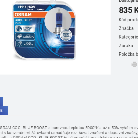
Dostupno
835 
Kód prod
Značka
Kategori
Záruka
Položka b
ZE
SRAM COOLBLUE BOOST s barevnou teplotou 5000°K a až o 50% vyšším světe
ní s konvenčními žárovkami usnadňuje rozlišovat značení a dopravní značky,
větla a OSRAM COOLBLUE BOOST je příjemnější pro lidské oko a nemusí vést k