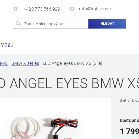
info@lightz.one
+420 773 766 929
 VOZU
BMW
BMW X series
LED Angel eyes BMW X5 (Bílé)
D ANGEL EYES BMW X5
Svítící kr
Dostupno
1 799