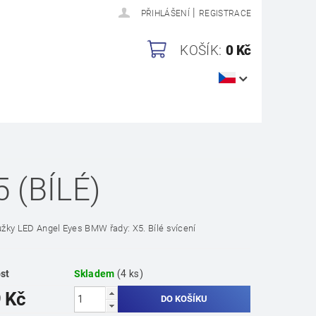
|
PŘIHLÁŠENÍ
REGISTRACE
KOŠÍK:
0 Kč
 (BÍLÉ)
oužky LED Angel Eyes BMW řady: X5. Bílé svícení
st
Skladem
(4 ks)
 Kč