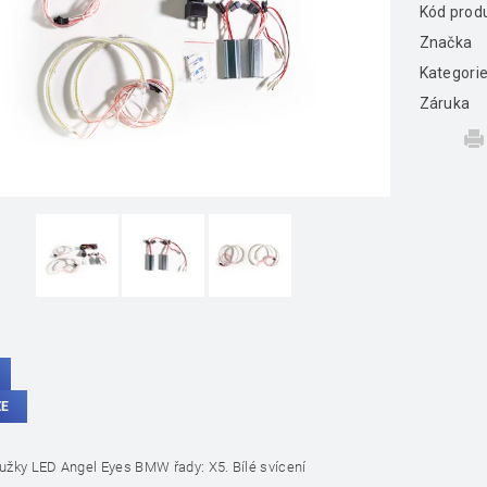
Kód prod
Značka
Kategori
Záruka
ZE
roužky LED Angel Eyes BMW řady: X5. Bílé svícení