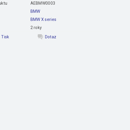
uktu
AEBMW0003
BMW
e
BMW X series
2 roky
Tisk
Dotaz