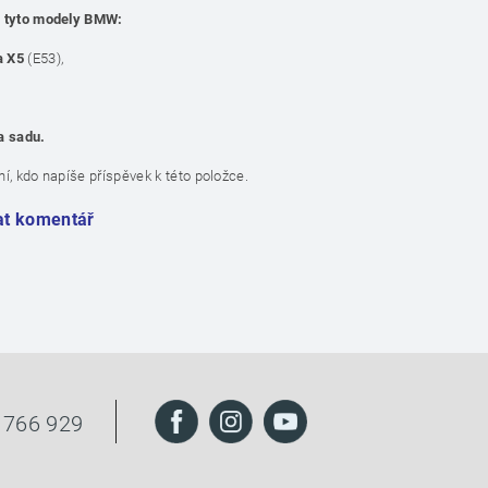
a tyto modely BMW:
a X5
(E53),
a sadu.
í, kdo napíše příspěvek k této položce.
at komentář
 766 929